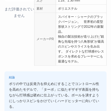
太さ
1.25、1.30 mm
素材
ポリエステル
まだ評価されてい
ません
スパイキー・シャークのブラッ
クバージョン。 世界初の星型
形状ストリングで2012年の新製
品。
独自の製法技術が造り上げた”鋭
メーカーPR
角な先端を持つ八角形状”が最高
のスピンやスライスを生み出
す。 ダイレクトな打球感やレス
ポンスを求めるプレーヤーにも
最適なモデル。
結論
ポリの中では反発力を抑えめにすることでコントロール性
を高めたモデルで、「ターボ」に似たギザギザ表面を持ち
ながら打球感は硬めに仕上がっている。ボールを潰すよう
にしっかりスピンをかけていくハードヒッターに向いてい
る。