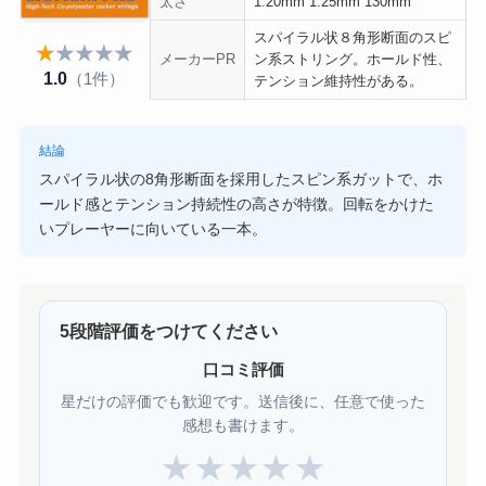
太さ
1.20mm 1.25mm 130mm
スパイラル状８角形断面のスピ
★
★
★
★
★
メーカーPR
ン系ストリング。ホールド性、
1.0
（1件）
テンション維持性がある。
結論
スパイラル状の8角形断面を採用したスピン系ガットで、ホ
ールド感とテンション持続性の高さが特徴。回転をかけた
いプレーヤーに向いている一本。
5段階評価をつけてください
口コミ評価
星だけの評価でも歓迎です。送信後に、任意で使った
感想も書けます。
★
★
★
★
★